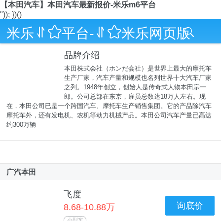
【本田汽车】本田汽车最新报价-米乐m6平台
")); })()
米乐m6平台-m6米乐网页版
8
品牌介绍
本田株式会社（ホンだ会社）是世界上最大的摩托车
生产厂家，汽车产量和规模也名列世界十大汽车厂家
之列。1948年创立，创始人是传奇式人物本田宗一
郎。公司总部在东京，雇员总数达18万人左右。现
在，本田公司已是一个跨国汽车、摩托车生产销售集团。它的产品除汽车
摩托车外，还有发电机、农机等动力机械产品。本田公司汽车产量已高达
约300万辆
广汽本田
飞度
询底价
8.68-10.88万
小型车