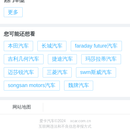
热门车型
更多
您可能还想看
本田汽车
长城汽车
faraday future汽车
吉利几何汽车
捷途汽车
玛莎拉蒂汽车
迈莎锐汽车
三菱汽车
swm斯威汽车
songsan motors汽车
魏牌汽车
网站地图
爱卡汽车©2024 xcar.com.cn
互联网违法和不良信息举报方式