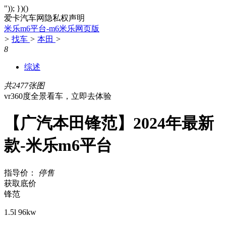
")); })()
爱卡汽车网隐私权声明
米乐m6平台-m6米乐网页版
>
找车
>
本田
>
8
综述
共2477张图
vr360度全景看车，立即去体验
【广汽本田锋范】2024年最新
款-米乐m6平台
指导价：
停售
获取底价
锋范
1.5l 96kw