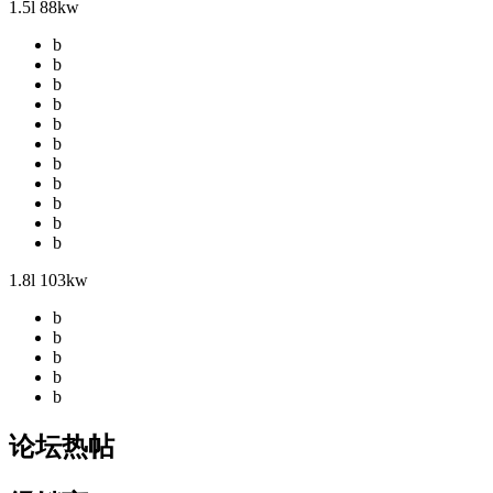
1.5l 88kw
b
b
b
b
b
b
b
b
b
b
b
1.8l 103kw
b
b
b
b
b
论坛热帖