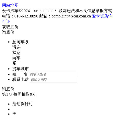
网站地图
爱卡汽车©2024 xcar.com.cn
互联网违法和不良信息举报方式
电话：010-64218890 邮箱：
complaint@xcar.com.cn
爱卡资质许
可证
获取底价
询底价
意向车系
请选
择意
向车
系
提车城市
姓 名
联系电话
询底价
第1期
每周抽取
8
人
活动倒计时
天