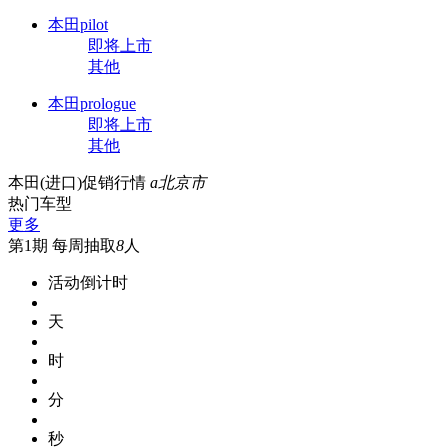
本田pilot
即将上市
其他
本田prologue
即将上市
其他
本田(进口)促销行情
a
北京市
热门车型
更多
第1期
每周抽取
8
人
活动倒计时
天
时
分
秒