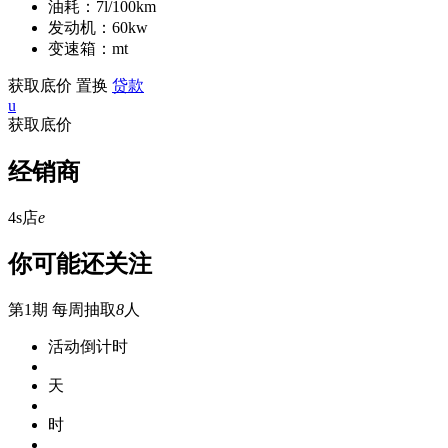
油耗：7l/100km
发动机：60kw
变速箱：mt
获取底价
置换
贷款
u
获取底价
经销商
4s店
e
你可能还关注
第1期
每周抽取
8
人
活动倒计时
天
时