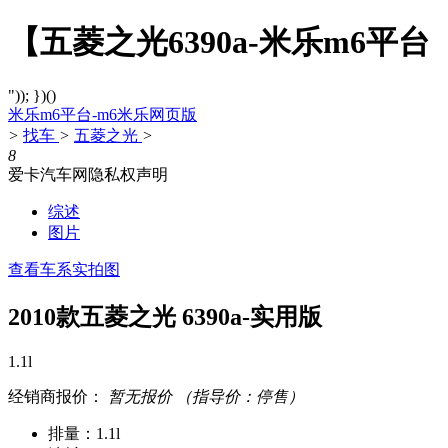
【五菱之光6390a-米乐m6平台
")); })()
米乐m6平台-m6米乐网页版
>
找车
>
五菱之光
>
8
爱卡汽车网隐私权声明
综述
图片
查看车系实拍图
2010款五菱之光 6390a-实用版
1.1l
经销商报价：
暂无报价
（指导价：停售）
排量：1.1l