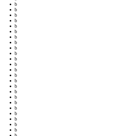
b
b
b
b
b
b
b
b
b
b
b
b
b
b
b
b
b
b
b
b
b
b
b
b
b