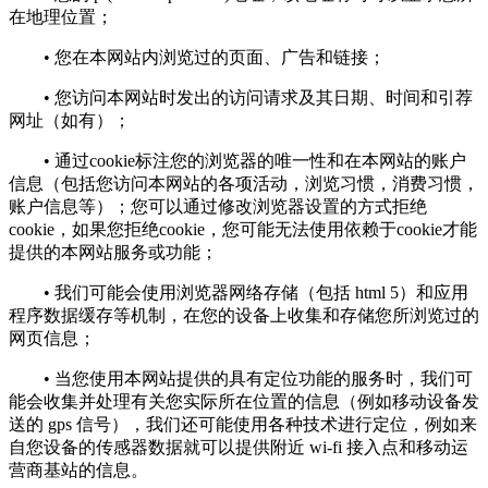
在地理位置；
• 您在本网站内浏览过的页面、广告和链接；
• 您访问本网站时发出的访问请求及其日期、时间和引荐
网址（如有）；
• 通过cookie标注您的浏览器的唯一性和在本网站的账户
信息（包括您访问本网站的各项活动，浏览习惯，消费习惯，
账户信息等）；您可以通过修改浏览器设置的方式拒绝
cookie，如果您拒绝cookie，您可能无法使用依赖于cookie才能
提供的本网站服务或功能；
• 我们可能会使用浏览器网络存储（包括 html 5）和应用
程序数据缓存等机制，在您的设备上收集和存储您所浏览过的
网页信息；
• 当您使用本网站提供的具有定位功能的服务时，我们可
能会收集并处理有关您实际所在位置的信息（例如移动设备发
送的 gps 信号），我们还可能使用各种技术进行定位，例如来
自您设备的传感器数据就可以提供附近 wi-fi 接入点和移动运
营商基站的信息。