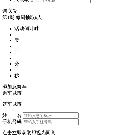
询底价
第1期
每周抽取
8
人
活动倒计时
天
时
分
秒
添加意向车
购车城市
选车城市
姓 名
手机号码
点击立即获取即视为同意