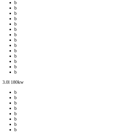
b
b
b
b
b
b
b
b
b
b
b
b
b
b
3.0l 180kw
b
b
b
b
b
b
b
b