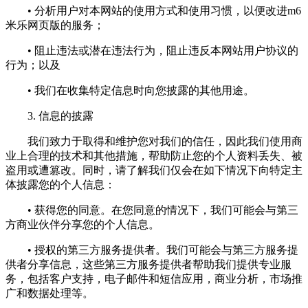
• 分析用户对本网站的使用方式和使用习惯，以便改进m6
米乐网页版的服务；
• 阻止违法或潜在违法行为，阻止违反本网站用户协议的
行为；以及
• 我们在收集特定信息时向您披露的其他用途。
3. 信息的披露
我们致力于取得和维护您对我们的信任，因此我们使用商
业上合理的技术和其他措施，帮助防止您的个人资料丢失、被
盗用或遭篡改。同时，请了解我们仅会在如下情况下向特定主
体披露您的个人信息：
• 获得您的同意。在您同意的情况下，我们可能会与第三
方商业伙伴分享您的个人信息。
• 授权的第三方服务提供者。我们可能会与第三方服务提
供者分享信息，这些第三方服务提供者帮助我们提供专业服
务，包括客户支持，电子邮件和短信应用，商业分析，市场推
广和数据处理等。