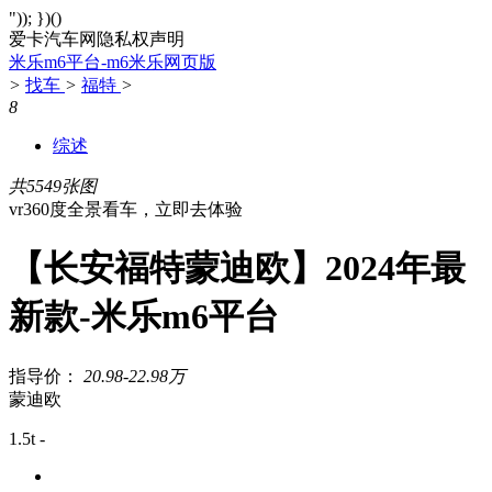
")); })()
爱卡汽车网隐私权声明
米乐m6平台-m6米乐网页版
>
找车
>
福特
>
8
综述
共5549张图
vr360度全景看车，立即去体验
【长安福特蒙迪欧】2024年最
新款-米乐m6平台
指导价：
20.98-22.98万
蒙迪欧
1.5t -