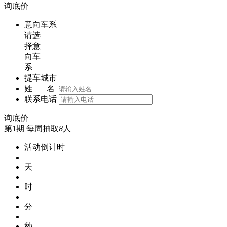
询底价
意向车系
请选
择意
向车
系
提车城市
姓 名
联系电话
询底价
第1期
每周抽取
8
人
活动倒计时
天
时
分
秒