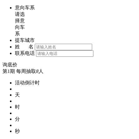
意向车系
请选
择意
向车
系
提车城市
姓 名
联系电话
询底价
第1期
每周抽取
8
人
活动倒计时
天
时
分
秒