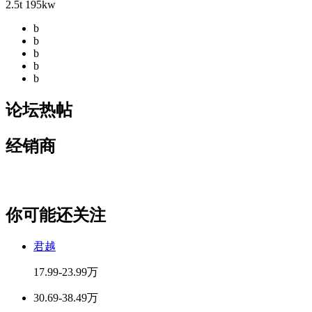
2.5t 195kw
b
b
b
b
b
论坛热帖
经销商
你可能还关注
君越
17.99-23.99万
30.69-38.49万