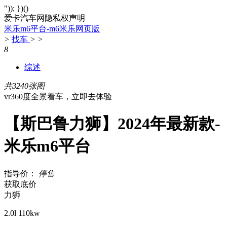
")); })()
爱卡汽车网隐私权声明
米乐m6平台-m6米乐网页版
>
找车
>
>
8
综述
共3240张图
vr360度全景看车，立即去体验
【斯巴鲁力狮】2024年最新款-
米乐m6平台
指导价：
停售
获取底价
力狮
2.0l 110kw