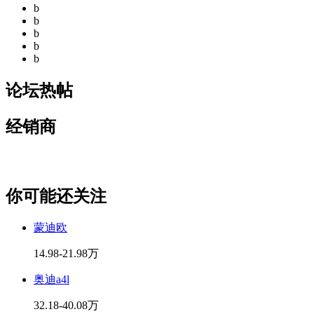
b
b
b
b
b
论坛热帖
经销商
你可能还关注
蒙迪欧
14.98-21.98万
奥迪a4l
32.18-40.08万