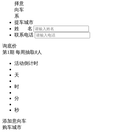
择意
向车
系
提车城市
姓 名
联系电话
询底价
第1期
每周抽取
8
人
活动倒计时
天
时
分
秒
添加意向车
购车城市