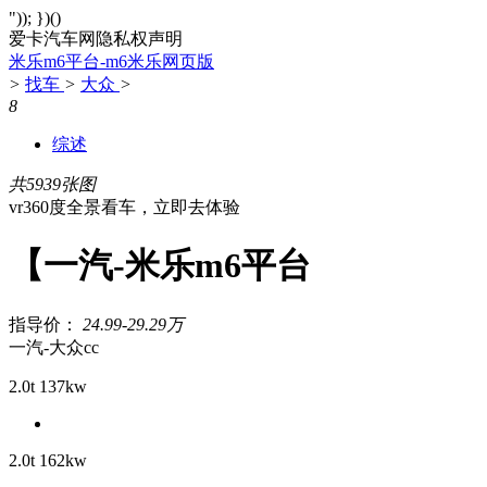
")); })()
爱卡汽车网隐私权声明
米乐m6平台-m6米乐网页版
>
找车
>
大众
>
8
综述
共5939张图
vr360度全景看车，立即去体验
【一汽-米乐m6平台
指导价：
24.99-29.29万
一汽-大众cc
2.0t 137kw
2.0t 162kw