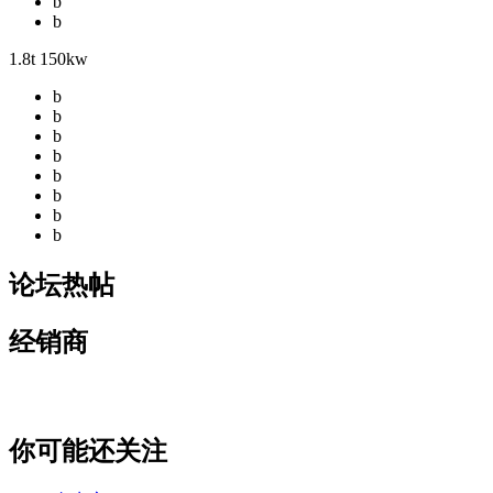
b
b
1.8t 150kw
b
b
b
b
b
b
b
b
论坛热帖
经销商
你可能还关注