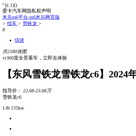
")); })()
爱卡汽车网隐私权声明
米乐m6平台-m6米乐网页版
>
找车
>
雪铁龙
>
8
综述
共2180张图
vr360度全景看车，立即去体验
【东风雪铁龙雪铁龙c6】2024
指导价：
22.68-23.68万
雪铁龙c6
1.8t 155kw