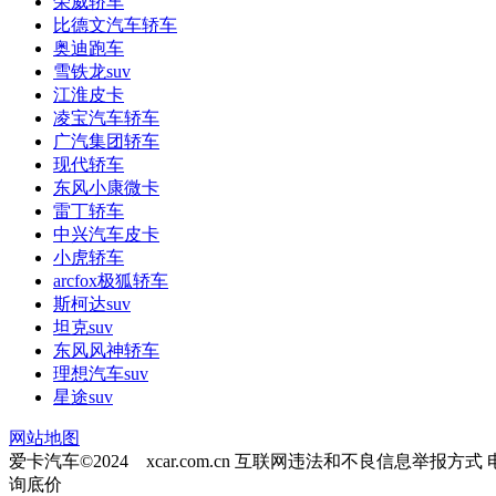
荣威轿车
比德文汽车轿车
奥迪跑车
雪铁龙suv
江淮皮卡
凌宝汽车轿车
广汽集团轿车
现代轿车
东风小康微卡
雷丁轿车
中兴汽车皮卡
小虎轿车
arcfox极狐轿车
斯柯达suv
坦克suv
东风风神轿车
理想汽车suv
星途suv
网站地图
爱卡汽车©2024 xcar.com.cn
互联网违法和不良信息举报方式
询底价