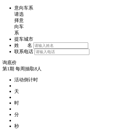
意向车系
请选
择意
向车
系
提车城市
姓 名
联系电话
询底价
第1期
每周抽取
8
人
活动倒计时
天
时
分
秒