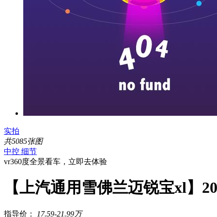
实拍
共5085张图
中控
细节
vr360度全景看车，立即去体验
【上汽通用雪佛兰迈锐宝xl】20
指导价：
17.59-21.99万