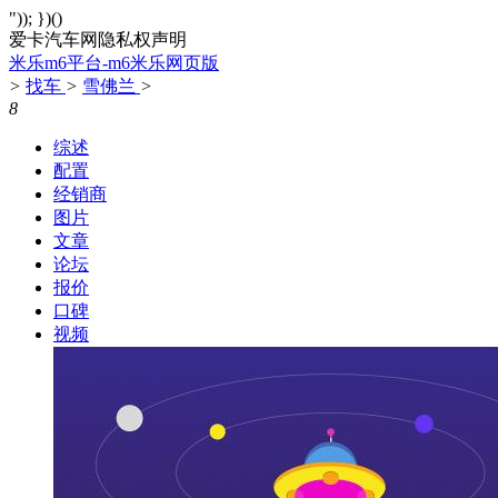
")); })()
爱卡汽车网隐私权声明
米乐m6平台-m6米乐网页版
>
找车
>
雪佛兰
>
8
综述
配置
经销商
图片
文章
论坛
报价
口碑
视频