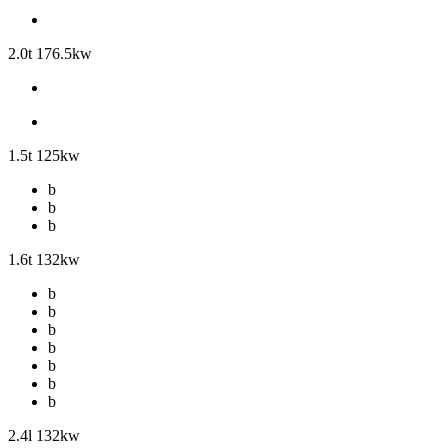
2.0t 176.5kw
1.5t 125kw
b
b
b
1.6t 132kw
b
b
b
b
b
b
b
2.4l 132kw