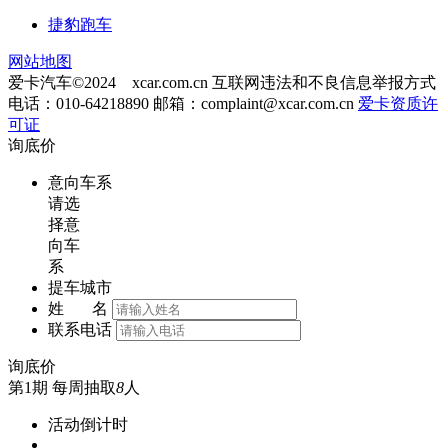
捷豹跑车
网站地图
爱卡汽车©2024 xcar.com.cn
互联网违法和不良信息举报方式
电话：010-64218890 邮箱：
complaint@xcar.com.cn
爱卡资质许
可证
询底价
意向车系
请选
择意
向车
系
提车城市
姓 名
联系电话
询底价
第1期
每周抽取
8
人
活动倒计时