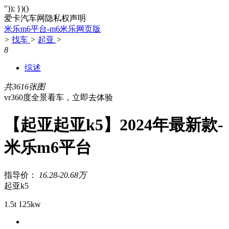
")); })()
爱卡汽车网隐私权声明
米乐m6平台-m6米乐网页版
>
找车
>
起亚
>
8
综述
共3616张图
vr360度全景看车，立即去体验
【起亚起亚k5】2024年最新款-
米乐m6平台
指导价：
16.28-20.68万
起亚k5
1.5t 125kw