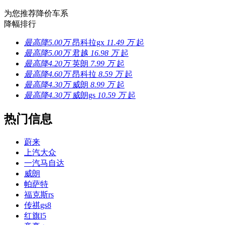
为您推荐降价车系
降幅排行
最高降5.00万
昂科拉gx
11.49 万
起
最高降5.00万
君越
16.98 万
起
最高降4.20万
英朗
7.99 万
起
最高降4.60万
昂科拉
8.59 万
起
最高降4.30万
威朗
8.99 万
起
最高降4.30万
威朗gs
10.59 万
起
热门信息
蔚来
上汽大众
一汽马自达
威朗
帕萨特
福克斯rs
传祺gs8
红旗l5