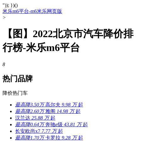
")); })()
米乐m6平台-m6米乐网页版
>
【图】2022北京市汽车降价排
行榜-米乐m6平台
8
热门品牌
降价热门车
最高降3.50万
高尔夫
9.98 万
起
最高降2.60万
雅阁
14.98 万
起
汉兰达
25.88 万
起
最高降0.64万
奔驰e级
43.81 万
起
长安欧尚x7
7.77 万
起
最高降1.70万
卡罗拉
9.28 万
起