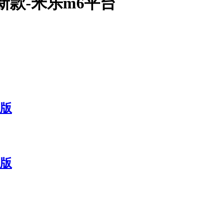
最新款-米乐m6平台
联版
联版