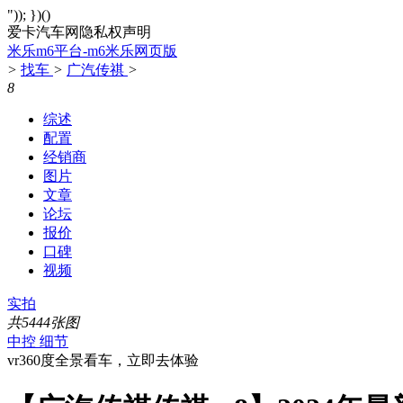
")); })()
爱卡汽车网隐私权声明
米乐m6平台-m6米乐网页版
>
找车
>
广汽传祺
>
8
综述
配置
经销商
图片
文章
论坛
报价
口碑
视频
实拍
共5444张图
中控
细节
vr360度全景看车，立即去体验