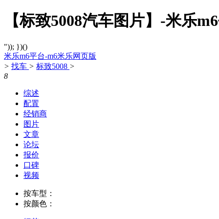
【标致5008汽车图片】-米乐m
")); })()
米乐m6平台-m6米乐网页版
>
找车
>
标致5008
>
8
综述
配置
经销商
图片
文章
论坛
报价
口碑
视频
按车型：
按颜色：