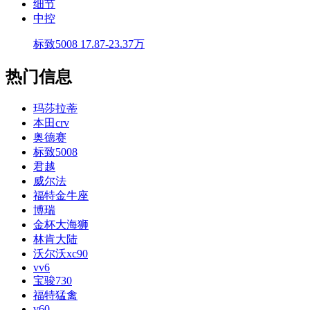
细节
中控
标致5008
17.87-23.37万
热门信息
玛莎拉蒂
本田crv
奥德赛
标致5008
君越
威尔法
福特金牛座
博瑞
金杯大海狮
林肯大陆
沃尔沃xc90
vv6
宝骏730
福特猛禽
v60