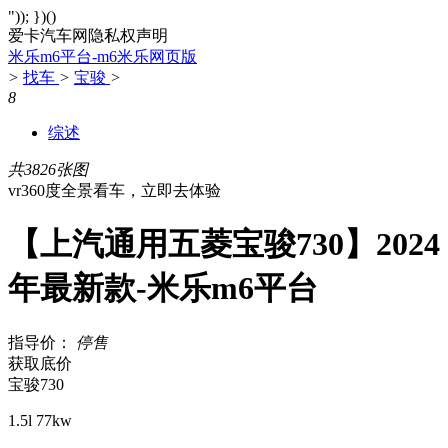
")); })()
爱卡汽车网隐私权声明
米乐m6平台-m6米乐网页版
>
找车
>
宝骏
>
8
综述
共3826张图
vr360度全景看车，立即去体验
【上汽通用五菱宝骏730】2024
年最新款-米乐m6平台
指导价：
停售
获取底价
宝骏730
1.5l 77kw