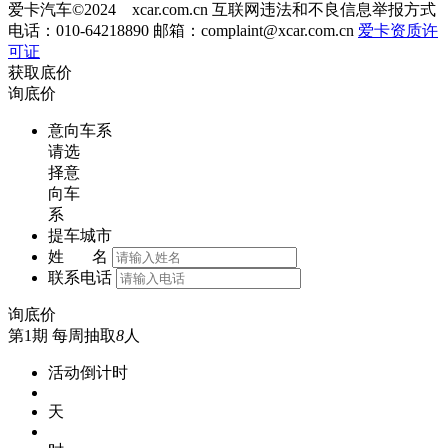
爱卡汽车©2024 xcar.com.cn
互联网违法和不良信息举报方式
电话：010-64218890 邮箱：
complaint@xcar.com.cn
爱卡资质许
可证
获取底价
询底价
意向车系
请选
择意
向车
系
提车城市
姓 名
联系电话
询底价
第1期
每周抽取
8
人
活动倒计时
天