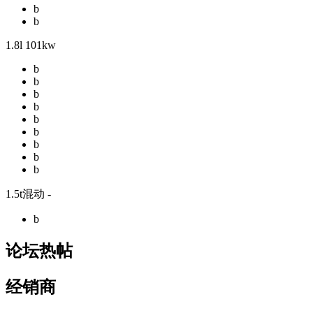
b
b
1.8l 101kw
b
b
b
b
b
b
b
b
b
1.5t混动 -
b
论坛热帖
经销商