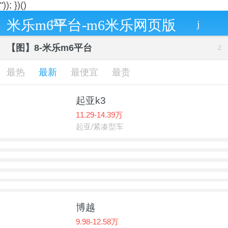
")); })()
米乐m6平台-m6米乐网页版
j
找车
>
【图】8-米乐m6平台
2
最热
最新
最便宜
最贵
起亚k3
11.29-14.39万
起亚/紧凑型车
博越
9.98-12.58万