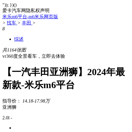
")); })()
爱卡汽车网隐私权声明
米乐m6平台-m6米乐网页版
>
找车
>
丰田
>
8
综述
共1164张图
vr360度全景看车，立即去体验
【一汽丰田亚洲狮】2024年最
新款-米乐m6平台
指导价：
14.18-17.98万
亚洲狮
2.0l -