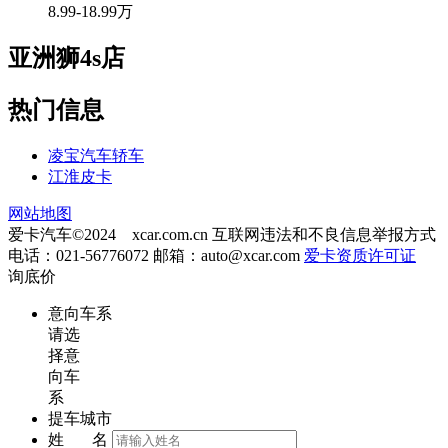
8.99-18.99万
亚洲狮4s店
热门信息
凌宝汽车轿车
江淮皮卡
网站地图
爱卡汽车©2024 xcar.com.cn
互联网违法和不良信息举报方式
电话：021-56776072 邮箱：
auto@xcar.com
爱卡资质许可证
询底价
意向车系
请选
择意
向车
系
提车城市
姓 名