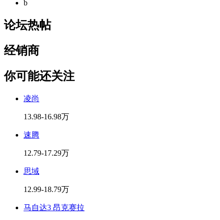
b
论坛热帖
经销商
你可能还关注
凌尚
13.98-16.98万
速腾
12.79-17.29万
思域
12.99-18.79万
马自达3 昂克赛拉