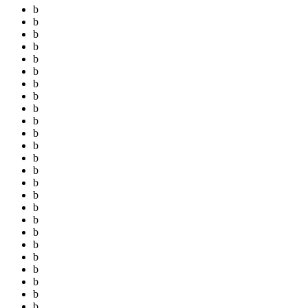
b
b
b
b
b
b
b
b
b
b
b
b
b
b
b
b
b
b
b
b
b
b
b
b
b