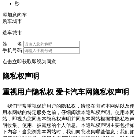
秒
添加意向车
购车城市
选车城市
姓 名
手机号码
点击立即获取即视为同意
隐私权声明
重视用户隐私权 爱卡汽车网隐私权声明
我们非常重视保护用户的隐私权，请您在浏览本网站以及使
用本网站的特定服务之前，仔细阅读本隐私权声明。使用本网
站，即视为您同意本隐私权声明并同意本网站根据本隐私权声
明收集、使用、披露您的个人信息。本隐私权声明主要包括如
下内容：当您浏览本网站时，我们向您收集哪些信息；我们如