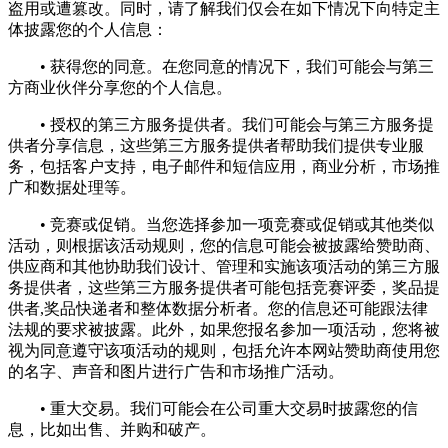
盗用或遭篡改。同时，请了解我们仅会在如下情况下向特定主
体披露您的个人信息：
• 获得您的同意。在您同意的情况下，我们可能会与第三
方商业伙伴分享您的个人信息。
• 授权的第三方服务提供者。我们可能会与第三方服务提
供者分享信息，这些第三方服务提供者帮助我们提供专业服
务，包括客户支持，电子邮件和短信应用，商业分析，市场推
广和数据处理等。
• 竞赛或促销。当您选择参加一项竞赛或促销或其他类似
活动，则根据该活动规则，您的信息可能会被披露给赞助商、
供应商和其他协助我们设计、管理和实施该项活动的第三方服
务提供者，这些第三方服务提供者可能包括竞赛评委，奖品提
供者,奖品快递者和整体数据分析者。您的信息还可能跟法律
法规的要求被披露。此外，如果您报名参加一项活动，您将被
视为同意遵守该项活动的规则，包括允许本网站赞助商使用您
的名字、声音和图片进行广告和市场推广活动。
• 重大交易。我们可能会在公司重大交易时披露您的信
息，比如出售、并购和破产。