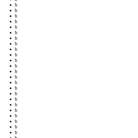
b
b
b
b
b
b
b
b
b
b
b
b
b
b
b
b
b
b
b
b
b
b
b
b
b