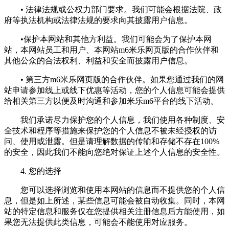
• 法律法规或公权力部门要求。我们可能会根据法院、政
府等执法机构或法律法规的要求向其披露用户信息。
•保护本网站和其他方利益。我们可能会为了保护本网
站，本网站员工和用户、本网站m6米乐网页版的合作伙伴和
其他公众的合法权利、利益和安全而披露用户信息。
• 第三方m6米乐网页版的合作伙伴。如果您通过我们的网
站申请参加线上或线下优惠等活动，您的个人信息可能会提供
给相关第三方以便及时沟通和参加米乐m6平台的线下活动。
我们承诺尽力保护您的个人信息，我们使用各种制度、安
全技术和程序等措施来保护您的个人信息不被未经授权的访
问、使用或泄露。但是请理解数据的传输和存储不存在100%
的安全，因此我们不能向您绝对保证上述个人信息的安全性。
4. 您的选择
您可以选择浏览和使用本网站的信息而不提供您的个人信
息，但是如上所述，某些信息可能会被自动收集。同时，本网
站的特定信息和服务仅在您提供相关注册信息后方能使用，如
果您无法提供此类信息，可能会不能使用对应服务。