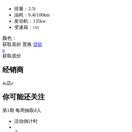
排量：2.5l
油耗：9.4l/100km
发动机：135kw
变速箱：cvt
颜色：
获取底价
置换
贷款
u
获取底价
经销商
4s店
e
你可能还关注
第1期
每周抽取
8
人
活动倒计时