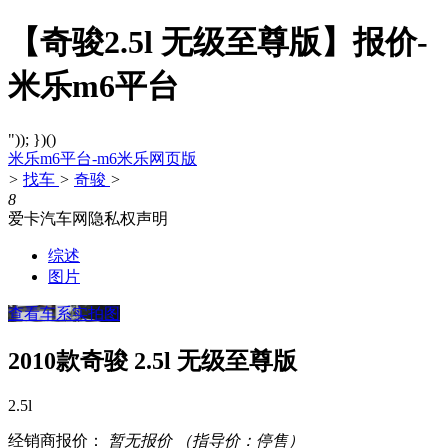
【奇骏2.5l 无级至尊版】报价-
米乐m6平台
")); })()
米乐m6平台-m6米乐网页版
>
找车
>
奇骏
>
8
爱卡汽车网隐私权声明
综述
图片
查看车系实拍图
2010款奇骏 2.5l 无级至尊版
2.5l
经销商报价：
暂无报价
（指导价：停售）