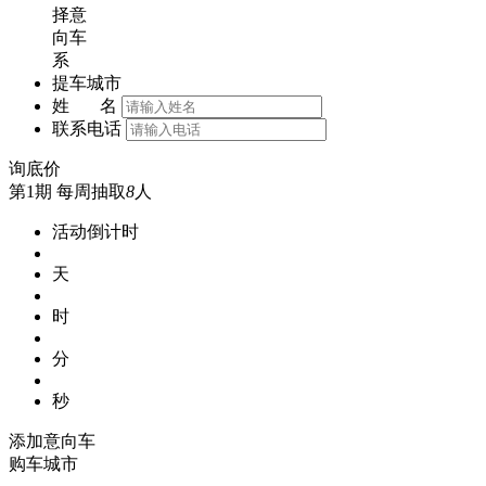
择意
向车
系
提车城市
姓 名
联系电话
询底价
第1期
每周抽取
8
人
活动倒计时
天
时
分
秒
添加意向车
购车城市