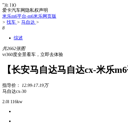
")); })()
爱卡汽车网隐私权声明
米乐m6平台-m6米乐网页版
>
找车
>
马自达
>
8
综述
共2662张图
vr360度全景看车，立即去体验
【长安马自达马自达cx-米乐m
指导价：
12.99-17.19万
马自达cx-30
2.0l 116kw