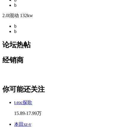
b
2.0l混动 132kw
b
b
论坛热帖
经销商
你可能还关注
t-roc探歌
15.89-17.99万
本田xr-v