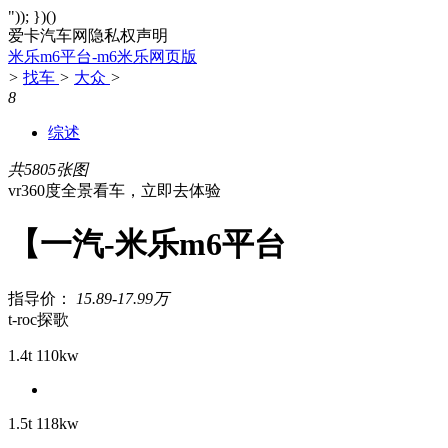
")); })()
爱卡汽车网隐私权声明
米乐m6平台-m6米乐网页版
>
找车
>
大众
>
8
综述
共5805张图
vr360度全景看车，立即去体验
【一汽-米乐m6平台
指导价：
15.89-17.99万
t-roc探歌
1.4t 110kw
1.5t 118kw