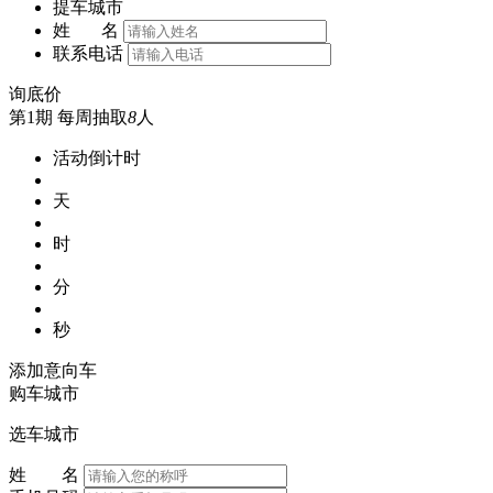
提车城市
姓 名
联系电话
询底价
第1期
每周抽取
8
人
活动倒计时
天
时
分
秒
添加意向车
购车城市
选车城市
姓 名