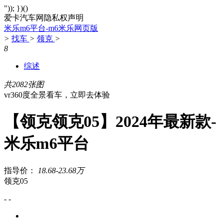
")); })()
爱卡汽车网隐私权声明
米乐m6平台-m6米乐网页版
>
找车
>
领克
>
8
综述
共2082张图
vr360度全景看车，立即去体验
【领克领克05】2024年最新款-
米乐m6平台
指导价：
18.68-23.68万
领克05
- -