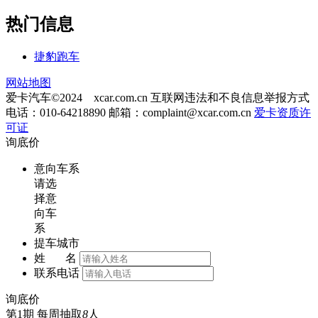
热门信息
捷豹跑车
网站地图
爱卡汽车©2024 xcar.com.cn
互联网违法和不良信息举报方式
电话：010-64218890 邮箱：
complaint@xcar.com.cn
爱卡资质许
可证
询底价
意向车系
请选
择意
向车
系
提车城市
姓 名
联系电话
询底价
第1期
每周抽取
8
人