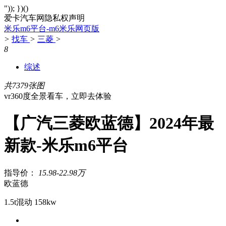
")); })()
爱卡汽车网隐私权声明
米乐m6平台-m6米乐网页版
>
找车
>
三菱
>
8
综述
共7379张图
vr360度全景看车，立即去体验
【广汽三菱欧蓝德】2024年最
新款-米乐m6平台
指导价：
15.98-22.98万
欧蓝德
1.5t混动 158kw