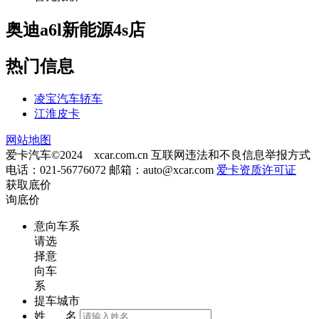
奥迪a6l新能源4s店
热门信息
凌宝汽车轿车
江淮皮卡
网站地图
爱卡汽车©2024 xcar.com.cn
互联网违法和不良信息举报方式
电话：021-56776072 邮箱：
auto@xcar.com
爱卡资质许可证
获取底价
询底价
意向车系
请选
择意
向车
系
提车城市
姓 名