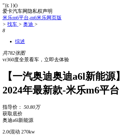
")); })()
爱卡汽车网隐私权声明
米乐m6平台-m6米乐网页版
>
找车
>
奥迪
>
8
综述
共782张图
vr360度全景看车，立即去体验
【一汽奥迪奥迪a6l新能源】
2024年最新款-米乐m6平台
指导价：
50.80万
获取底价
奥迪a6l新能源
2.0t混动 270kw