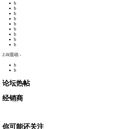
b
b
b
b
b
b
b
b
b
2.0t混动 -
b
b
论坛热帖
经销商
你可能还关注