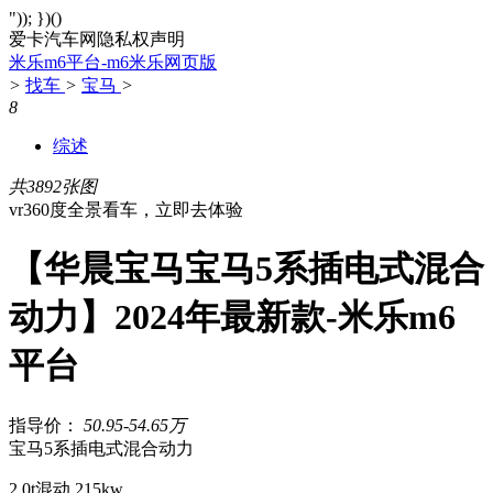
")); })()
爱卡汽车网隐私权声明
米乐m6平台-m6米乐网页版
>
找车
>
宝马
>
8
综述
共3892张图
vr360度全景看车，立即去体验
【华晨宝马宝马5系插电式混合
动力】2024年最新款-米乐m6
平台
指导价：
50.95-54.65万
宝马5系插电式混合动力
2.0t混动 215kw