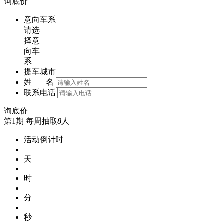
询底价
意向车系
请选
择意
向车
系
提车城市
姓 名
联系电话
询底价
第1期
每周抽取
8
人
活动倒计时
天
时
分
秒