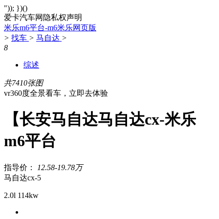
")); })()
爱卡汽车网隐私权声明
米乐m6平台-m6米乐网页版
>
找车
>
马自达
>
8
综述
共7410张图
vr360度全景看车，立即去体验
【长安马自达马自达cx-米乐
m6平台
指导价：
12.58-19.78万
马自达cx-5
2.0l 114kw