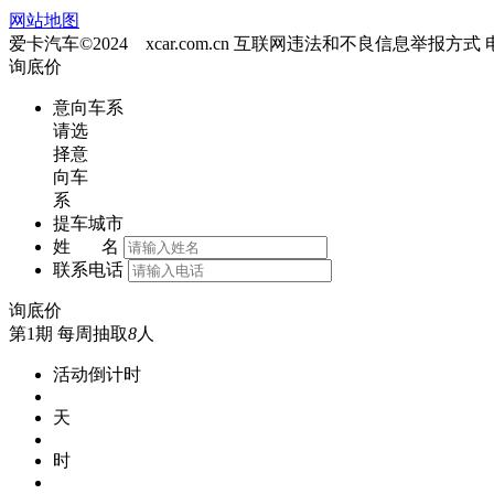
网站地图
爱卡汽车©2024 xcar.com.cn
互联网违法和不良信息举报方式
询底价
意向车系
请选
择意
向车
系
提车城市
姓 名
联系电话
询底价
第1期
每周抽取
8
人
活动倒计时
天
时