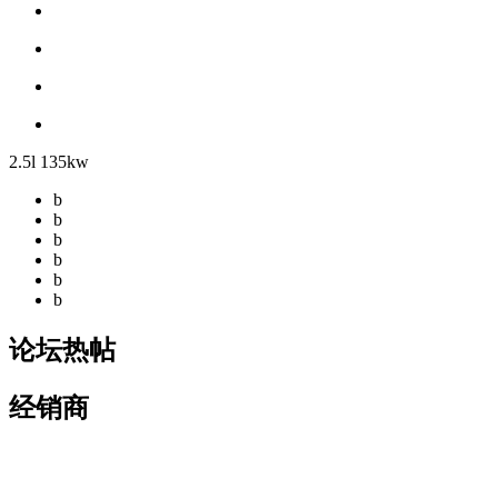
2.5l 135kw
b
b
b
b
b
b
论坛热帖
经销商