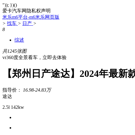
")); })()
爱卡汽车网隐私权声明
米乐m6平台-m6米乐网页版
>
找车
>
日产
>
8
综述
共1245张图
vr360度全景看车，立即去体验
【郑州日产途达】2024年最新款
指导价：
16.98-24.83万
途达
2.5l 142kw