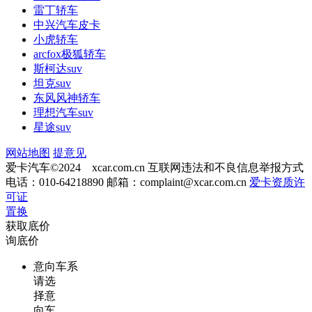
雷丁轿车
中兴汽车皮卡
小虎轿车
arcfox极狐轿车
斯柯达suv
坦克suv
东风风神轿车
理想汽车suv
星途suv
网站地图
提意见
爱卡汽车©2024 xcar.com.cn
互联网违法和不良信息举报方式
电话：010-64218890 邮箱：
complaint@xcar.com.cn
爱卡资质许
可证
置换
获取底价
询底价
意向车系
请选
择意
向车