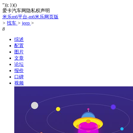
")); })()
爱卡汽车网隐私权声明
米乐m6平台-m6米乐网页版
>
找车
>
jeep
>
8
综述
配置
图片
文章
论坛
报价
口碑
视频