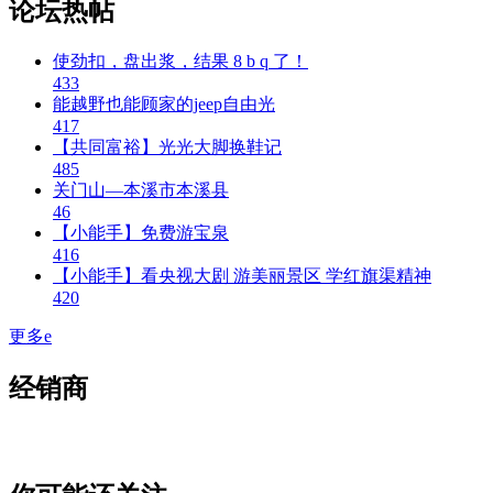
论坛热帖
使劲扣，盘出浆，结果 8 b q 了！
4
33
能越野也能顾家的jeep自由光
4
17
【共同富裕】光光大脚换鞋记
4
85
关门山—本溪市本溪县
4
6
【小能手】免费游宝泉
4
16
【小能手】看央视大剧 游美丽景区 学红旗渠精神
4
20
更多
e
经销商