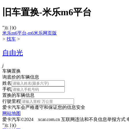
旧车置换-米乐m6平台
")); })()
米乐m6平台-m6米乐网页版
>
找车
>
自由光
j
车辆置换
询底价的车辆信息
姓名
手机
置换的车辆信息
行驶里程
爱卡汽车会严格遵守和保证您的信息安全
网站地图
爱卡汽车©2024 xcar.com.cn
互联网违法和不良信息举报方式
")); })()