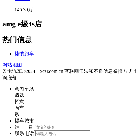
145.39万
amg e级4s店
热门信息
捷豹跑车
网站地图
爱卡汽车©2024 xcar.com.cn
互联网违法和不良信息举报方式
询底价
意向车系
请选
择意
向车
系
提车城市
姓 名
联系电话