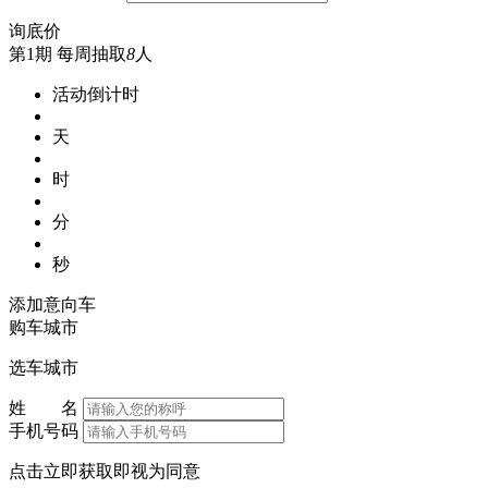
询底价
第1期
每周抽取
8
人
活动倒计时
天
时
分
秒
添加意向车
购车城市
选车城市
姓 名
手机号码
点击立即获取即视为同意