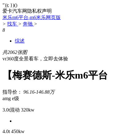
")); })()
爱卡汽车网隐私权声明
米乐m6平台-m6米乐网页版
>
找车
>
奔驰
>
8
综述
共2062张图
vr360度全景看车，立即去体验
【梅赛德斯-米乐m6平台
指导价：
96.16-146.88万
amg e级
3.0t混动 320kw
4.0t 450kw