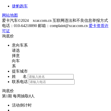
捷豹跑车
网站地图
爱卡汽车©2024 xcar.com.cn
互联网违法和不良信息举报方式
电话：010-64218890 邮箱：
complaint@xcar.com.cn
爱卡资质许
可证
询底价
意向车系
请选
择意
向车
系
提车城市
姓 名
联系电话
询底价
第1期
每周抽取
8
人
活动倒计时