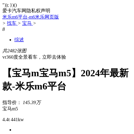
")); })()
爱卡汽车网隐私权声明
米乐m6平台-m6米乐网页版
>
找车
>
宝马
>
8
综述
共2482张图
vr360度全景看车，立即去体验
【宝马m宝马m5】2024年最新
款-米乐m6平台
指导价：
145.39万
宝马m5
4.4t 441kw