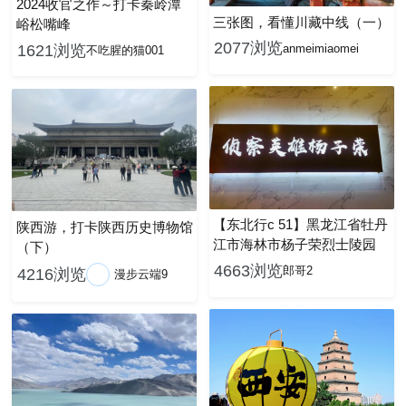
2024收官之作～打卡秦岭潭
三张图，看懂川藏中线（一）
峪松嘴峰
2077浏览
anmeimiaomei
1621浏览
不吃腥的猫001
【东北行c 51】黑龙江省牡丹
陕西游，打卡陕西历史博物馆
江市海林市杨子荣烈士陵园
（下）
4663浏览
郎哥2
4216浏览
漫步云端9