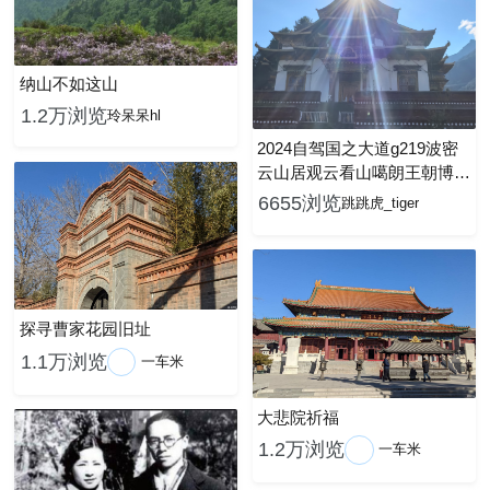
纳山不如这山
1.2万浏览
玲呆呆hl
2024自驾国之大道g219波密
云山居观云看山噶朗王朝博物
馆
6655浏览
跳跳虎_tiger
探寻曹家花园旧址
1.1万浏览
一车米
大悲院祈福
1.2万浏览
一车米