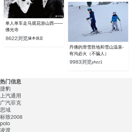
单人单车走马观花游山西——
佛光寺
8622浏览
缘本俱足
丹佛的滑雪胜地和雪山温泉-
有沟必火（不骗人）
9983浏览
yhzz1
热门信息
捷豹
上汽通用
广汽菲克
思域
标致2008
polo
凌渡