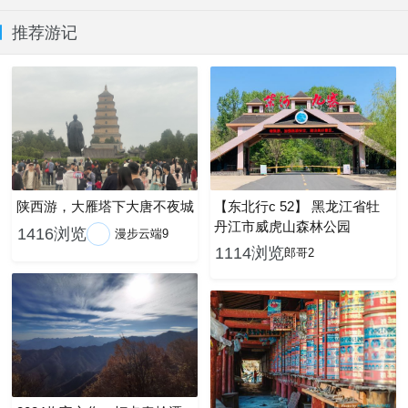
推荐游记
陕西游，大雁塔下大唐不夜城
【东北行c 52】 黑龙江省牡
丹江市威虎山森林公园
1416浏览
漫步云端9
1114浏览
郎哥2