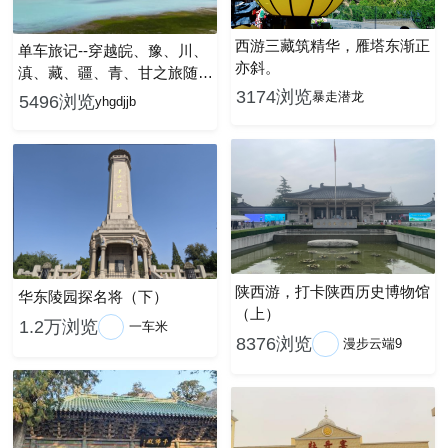
西游三藏筑精华，雁塔东渐正
单车旅记--穿越皖、豫、川、
亦斜。
滇、藏、疆、青、甘之旅随拍
（八）
3174浏览
暴走潜龙
5496浏览
yhgdjjb
陕西游，打卡陕西历史博物馆
华东陵园探名将（下）
（上）
1.2万浏览
一车米
8376浏览
漫步云端9