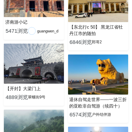
济南游小记
【东北行c 50】 黑龙江省牡
5471浏览
guangwen_d
丹江市的随拍
6846浏览
郎哥2
【开封】大梁门上
4889浏览
翠螺街9号
退休自驾走世界——一波三折
的亚欧非自驾游（续四十）
6574浏览
户外结伴游