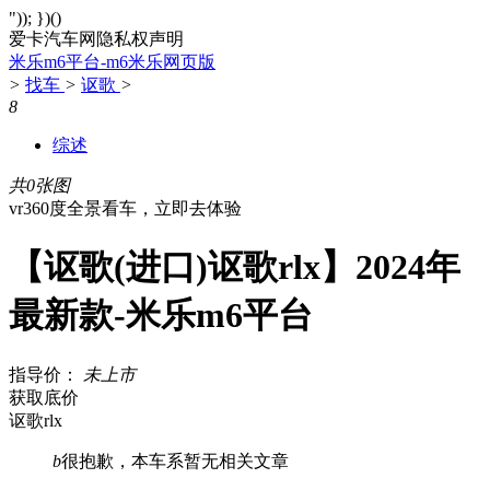
")); })()
爱卡汽车网隐私权声明
米乐m6平台-m6米乐网页版
>
找车
>
讴歌
>
8
综述
共0张图
vr360度全景看车，立即去体验
【讴歌(进口)讴歌rlx】2024年
最新款-米乐m6平台
指导价：
未上市
获取底价
讴歌rlx
b
很抱歉，本车系暂无相关文章