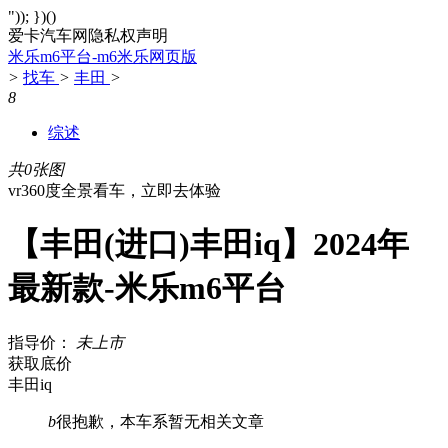
")); })()
爱卡汽车网隐私权声明
米乐m6平台-m6米乐网页版
>
找车
>
丰田
>
8
综述
共0张图
vr360度全景看车，立即去体验
【丰田(进口)丰田iq】2024年
最新款-米乐m6平台
指导价：
未上市
获取底价
丰田iq
b
很抱歉，本车系暂无相关文章