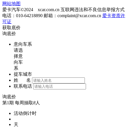
网站地图
爱卡汽车©2024 xcar.com.cn
互联网违法和不良信息举报方式
电话：010-64218890 邮箱：
complaint@xcar.com.cn
爱卡资质许
可证
获取底价
询底价
意向车系
请选
择意
向车
系
提车城市
姓 名
联系电话
询底价
第1期
每周抽取
8
人
活动倒计时
天