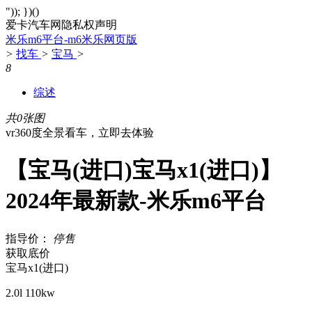
")); })()
爱卡汽车网隐私权声明
米乐m6平台-m6米乐网页版
>
找车
>
宝马
>
8
综述
共0张图
vr360度全景看车，立即去体验
【宝马(进口)宝马x1(进口)】
2024年最新款-米乐m6平台
指导价：
停售
获取底价
宝马x1(进口)
2.0l 110kw