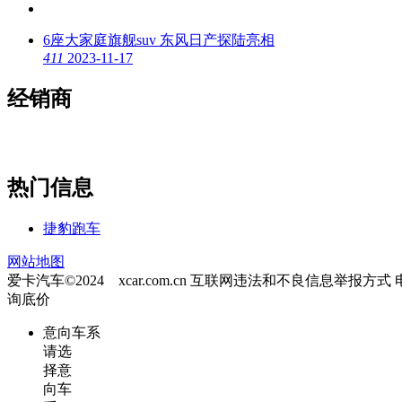
6座大家庭旗舰suv 东风日产探陆亮相
4
11
2023-11-17
经销商
热门信息
捷豹跑车
网站地图
爱卡汽车©2024 xcar.com.cn
互联网违法和不良信息举报方式
询底价
意向车系
请选
择意
向车