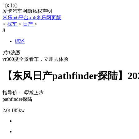
")); })()
爱卡汽车网隐私权声明
米乐m6平台-m6米乐网页版
>
找车
>
日产
>
8
综述
共0张图
vr360度全景看车，立即去体验
【东风日产pathfinder探陆】
指导价：
即将上市
pathfinder探陆
2.0t 185kw