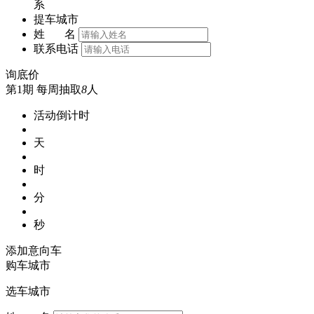
系
提车城市
姓 名
联系电话
询底价
第1期
每周抽取
8
人
活动倒计时
天
时
分
秒
添加意向车
购车城市
选车城市