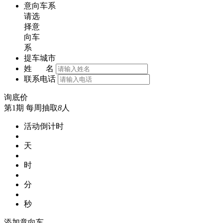
意向车系
请选
择意
向车
系
提车城市
姓 名
联系电话
询底价
第1期
每周抽取
8
人
活动倒计时
天
时
分
秒
添加意向车