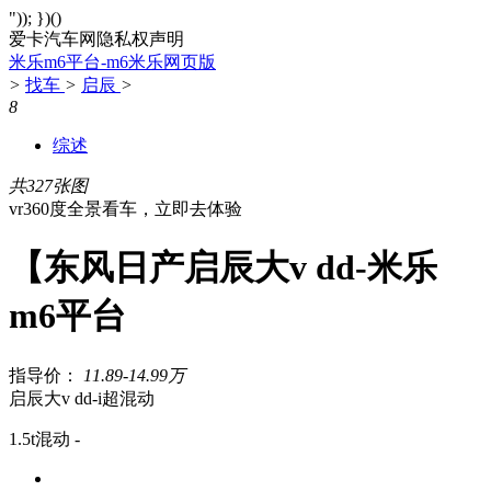
")); })()
爱卡汽车网隐私权声明
米乐m6平台-m6米乐网页版
>
找车
>
启辰
>
8
综述
共327张图
vr360度全景看车，立即去体验
【东风日产启辰大v dd-米乐
m6平台
指导价：
11.89-14.99万
启辰大v dd-i超混动
1.5t混动 -