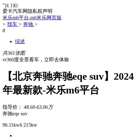
")); })()
爱卡汽车网隐私权声明
米乐m6平台-m6米乐网页版
>
找车
>
奔驰
>
8
综述
共361张图
vr360度全景看车，立即去体验
【北京奔驰奔驰eqe suv】2024
年最新款-米乐m6平台
指导价：
48.60-63.06万
奔驰eqe suv
96.11kwh 215kw