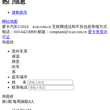
热门信息
捷豹跑车
网站地图
爱卡汽车©2024 xcar.com.cn
互联网违法和不良信息举报方式
电话：010-64218890 邮箱：
complaint@xcar.com.cn
爱卡资质许
可证
询底价
意向车系
请选
择意
向车
系
提车城市
姓 名
联系电话
询底价
第1期
每周抽取
8
人