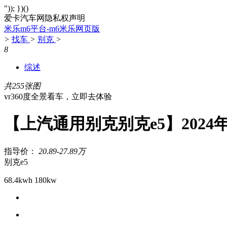
")); })()
爱卡汽车网隐私权声明
米乐m6平台-m6米乐网页版
>
找车
>
别克
>
8
综述
共255张图
vr360度全景看车，立即去体验
【上汽通用别克别克e5】2024
指导价：
20.89-27.89万
别克e5
68.4kwh 180kw