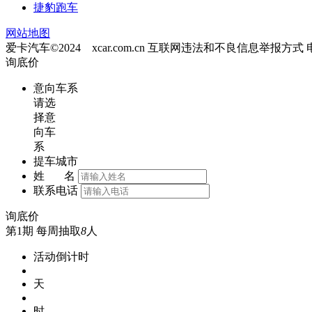
捷豹跑车
网站地图
爱卡汽车©2024 xcar.com.cn
互联网违法和不良信息举报方式
询底价
意向车系
请选
择意
向车
系
提车城市
姓 名
联系电话
询底价
第1期
每周抽取
8
人
活动倒计时
天
时