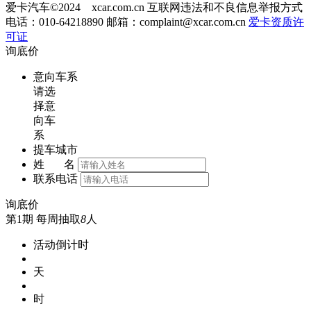
爱卡汽车©2024 xcar.com.cn
互联网违法和不良信息举报方式
电话：010-64218890 邮箱：
complaint@xcar.com.cn
爱卡资质许
可证
询底价
意向车系
请选
择意
向车
系
提车城市
姓 名
联系电话
询底价
第1期
每周抽取
8
人
活动倒计时
天
时