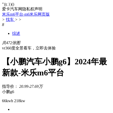
")); })()
爱卡汽车网隐私权声明
米乐m6平台-m6米乐网页版
>
找车
>
>
8
综述
共472张图
vr360度全景看车，立即去体验
【小鹏汽车小鹏g6】2024年最
新款-米乐m6平台
指导价：
20.99-27.69万
小鹏g6
66kwh 218kw