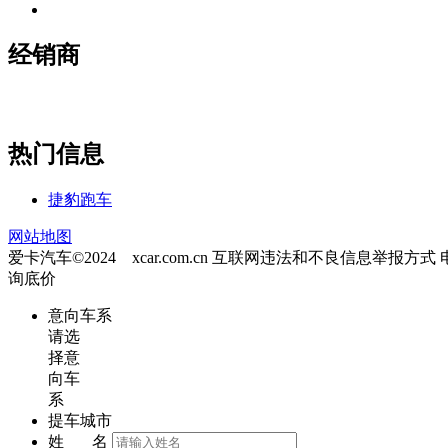
经销商
热门信息
捷豹跑车
网站地图
爱卡汽车©2024 xcar.com.cn
互联网违法和不良信息举报方式
询底价
意向车系
请选
择意
向车
系
提车城市
姓 名