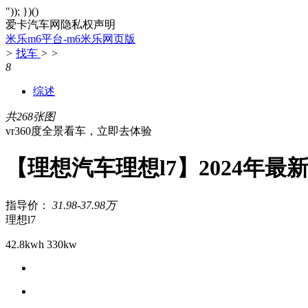
")); })()
爱卡汽车网隐私权声明
米乐m6平台-m6米乐网页版
>
找车
>
>
8
综述
共268张图
vr360度全景看车，立即去体验
【理想汽车理想l7】2024年最
指导价：
31.98-37.98万
理想l7
42.8kwh 330kw