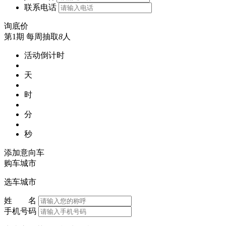
联系电话
询底价
第1期
每周抽取
8
人
活动倒计时
天
时
分
秒
添加意向车
购车城市
选车城市
姓 名
手机号码