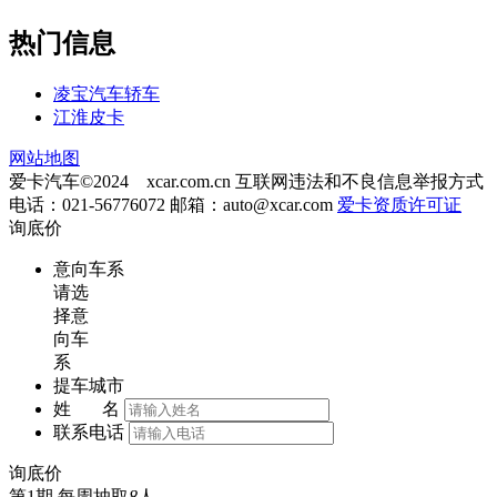
热门信息
凌宝汽车轿车
江淮皮卡
网站地图
爱卡汽车©2024 xcar.com.cn
互联网违法和不良信息举报方式
电话：021-56776072 邮箱：
auto@xcar.com
爱卡资质许可证
询底价
意向车系
请选
择意
向车
系
提车城市
姓 名
联系电话
询底价
第1期
每周抽取
8
人