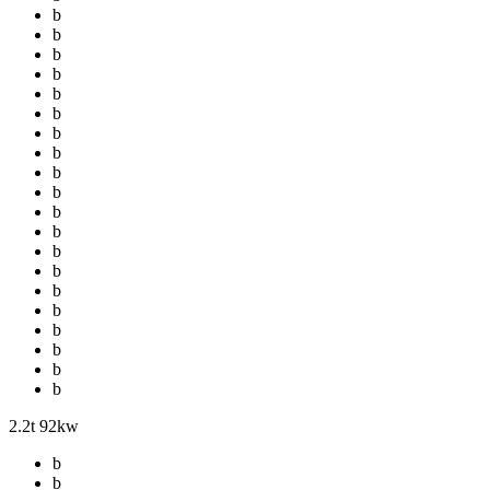
b
b
b
b
b
b
b
b
b
b
b
b
b
b
b
b
b
b
b
b
2.2t 92kw
b
b