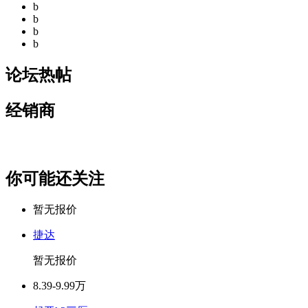
b
b
b
b
论坛热帖
经销商
你可能还关注
暂无报价
捷达
暂无报价
8.39-9.99万