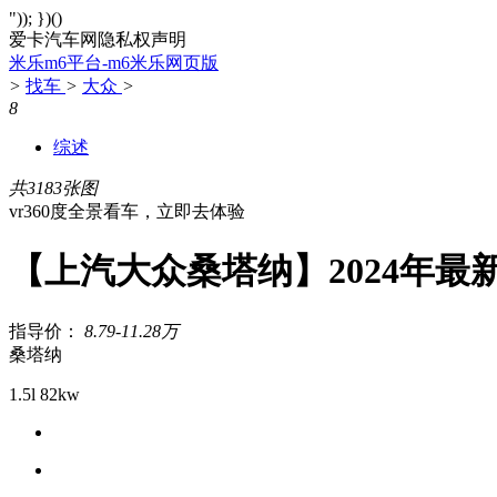
")); })()
爱卡汽车网隐私权声明
米乐m6平台-m6米乐网页版
>
找车
>
大众
>
8
综述
共3183张图
vr360度全景看车，立即去体验
【上汽大众桑塔纳】2024年最
指导价：
8.79-11.28万
桑塔纳
1.5l 82kw