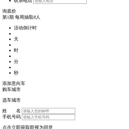
联系电话
询底价
第1期
每周抽取
8
人
活动倒计时
天
时
分
秒
添加意向车
购车城市
选车城市
姓 名
手机号码
点击立即获取即视为同意