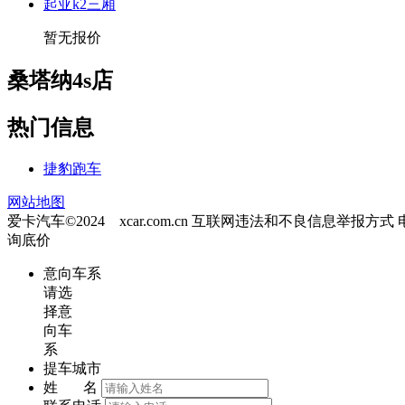
起亚k2三厢
暂无报价
桑塔纳4s店
热门信息
捷豹跑车
网站地图
爱卡汽车©2024 xcar.com.cn
互联网违法和不良信息举报方式
询底价
意向车系
请选
择意
向车
系
提车城市
姓 名