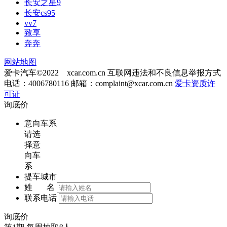
长安之星9
长安cs95
vv7
致享
奔奔
网站地图
爱卡汽车©2022 xcar.com.cn
互联网违法和不良信息举报方式
电话：4006780116 邮箱：
complaint@xcar.com.cn
爱卡资质许
可证
询底价
意向车系
请选
择意
向车
系
提车城市
姓 名
联系电话
询底价