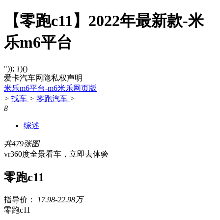
【零跑c11】2022年最新款-米
乐m6平台
")); })()
爱卡汽车网隐私权声明
米乐m6平台-m6米乐网页版
>
找车
>
零跑汽车
>
8
综述
共479张图
vr360度全景看车，立即去体验
零跑c11
指导价：
17.98-22.98万
零跑c11