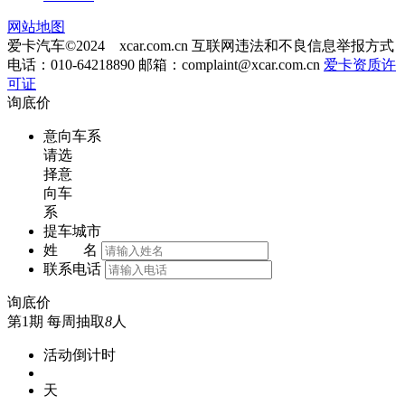
网站地图
爱卡汽车©2024 xcar.com.cn
互联网违法和不良信息举报方式
电话：010-64218890 邮箱：
complaint@xcar.com.cn
爱卡资质许
可证
询底价
意向车系
请选
择意
向车
系
提车城市
姓 名
联系电话
询底价
第1期
每周抽取
8
人
活动倒计时
天