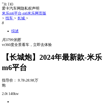
")); })()
爱卡汽车网隐私权声明
米乐m6平台-m6米乐网页版
>
找车
>
长城
>
8
综述
共3799张图
vr360度全景看车，立即去体验
【长城炮】2024年最新款-米乐
m6平台
指导价：
9.78-28.98万
炮
2.0t 140kw