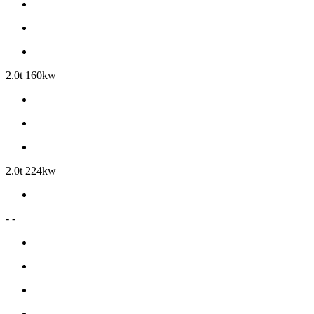
2.0t 160kw
2.0t 224kw
- -