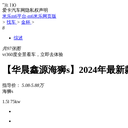
")); })()
爱卡汽车网隐私权声明
米乐m6平台-m6米乐网页版
>
找车
>
金杯
>
8
综述
共97张图
vr360度全景看车，立即去体验
【华晨鑫源海狮s】2024年最新
指导价：
5.08-5.88万
海狮s
1.5l 75kw