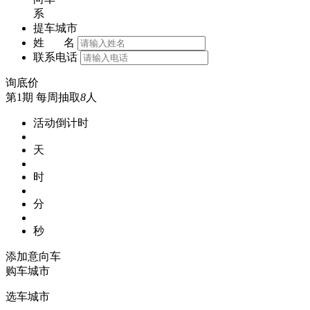
系
提车城市
姓 名
联系电话
询底价
第1期
每周抽取
8
人
活动倒计时
天
时
分
秒
添加意向车
购车城市
选车城市