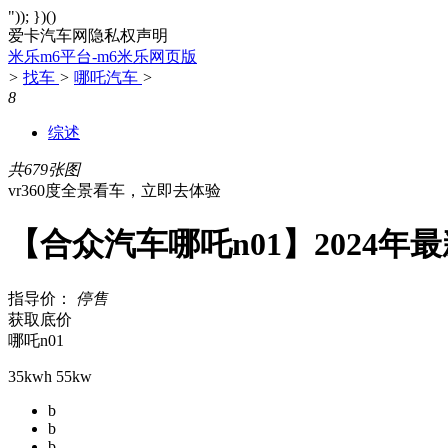
")); })()
爱卡汽车网隐私权声明
米乐m6平台-m6米乐网页版
>
找车
>
哪吒汽车
>
8
综述
共679张图
vr360度全景看车，立即去体验
【合众汽车哪吒n01】2024年
指导价：
停售
获取底价
哪吒n01
35kwh 55kw
b
b
b