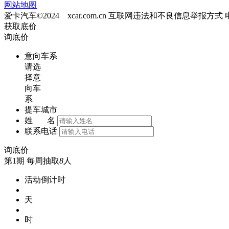
网站地图
爱卡汽车©2024 xcar.com.cn
互联网违法和不良信息举报方式
获取底价
询底价
意向车系
请选
择意
向车
系
提车城市
姓 名
联系电话
询底价
第1期
每周抽取
8
人
活动倒计时
天
时