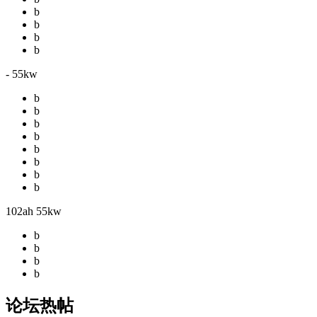
b
b
b
b
- 55kw
b
b
b
b
b
b
b
b
102ah 55kw
b
b
b
b
论坛热帖