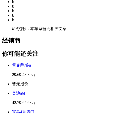
b
b
b
b
b
b
很抱歉，本车系暂无相关文章
经销商
你可能还关注
雷克萨斯es
29.69-48.89万
暂无报价
奥迪a6l
42.79-65.68万
宝马4系四门