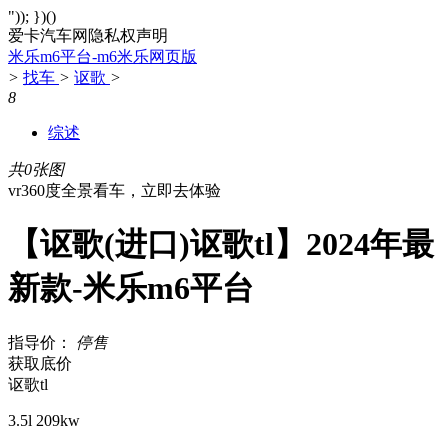
")); })()
爱卡汽车网隐私权声明
米乐m6平台-m6米乐网页版
>
找车
>
讴歌
>
8
综述
共0张图
vr360度全景看车，立即去体验
【讴歌(进口)讴歌tl】2024年最
新款-米乐m6平台
指导价：
停售
获取底价
讴歌tl
3.5l 209kw